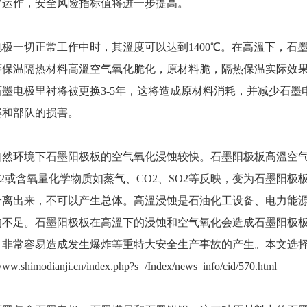
常运作，安全风险指标值将进一步提高。
电极一切正常工作中时，其溫度可以达到1400℃。在高溫下，石
等保温隔热材料高溫空气氧化脆化，原材料脆，隔热保温实际效
石墨电极里衬将被更换3-5年，这将造成原材料消耗，并减少石
婆和部队的损害。
自然环境下石墨阳极板的空气氧化浸蚀较快。石墨阳极板高溫空
O2或含氧量化学物质如蒸气、CO2、SO2等反映，变为石墨阳
分离出来，不可以产生总体。高溫浸蚀是石油化工设备、电力能
的不足。石墨阳极板在高溫下的浸蚀和空气氧化会造成石墨阳极
，非常容易造成发生爆炸等重特大安全生产事故的产生。本文选
/www.shimodianji.cn/index.php?s=/Index/news_info/cid/570.html