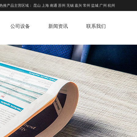
热推产品
主营区域：
昆山
上海
南通
苏州
无锡
嘉兴
常州
盐城
广州
杭州
公司设备
新闻资讯
联系我们