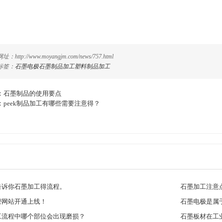
：http://www.moyangjm.com/news/757.html
标签：
石墨电极
石墨制品加工
塑料制品加工
：
石墨制品的使用要点
：
peek制品加工有哪些需要注意得？
告诉你石墨加工得流程。
石墨加工注意
密网站开通上线！
石墨电极是属
工流程中哪个部位会出现磨损？
石墨板材在工