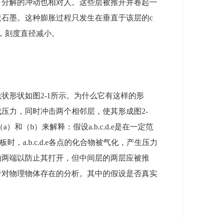
，分解的冲动也相对人。这些层被推开并卷起一
石墨。这种膨胀过程只发生在垂直于该层的c
，刻度直径减小。
状形状如图2-1所示。为什么它有这样的形
压力，同时冲击两个相邻层，使其形成图2-
和（b）来解释：假设a.b.c.d.e是在一定范
，a.b.c.d.e各点的化合物被气化，产生压力
挤压C层的两端以防止其打开，但中间层的两层应被推
于对物理物体存在的分析。其中的假设是否真实