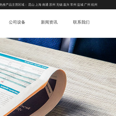
热推产品
主营区域：
昆山
上海
南通
苏州
无锡
嘉兴
常州
盐城
广州
杭州
公司设备
新闻资讯
联系我们