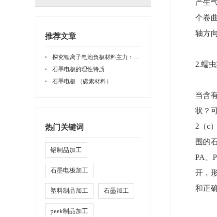
产生
个卷
轴方
推荐文章
探究锂离子电池负极材料主力：石墨类材料
2.蠕
石墨电极的理性特质
石墨电极 （碳素材料）
当含
状？
2（c
热门关键词
围的石
铝制品加工
PA、
石墨电极加工
开，
和正
塑料制品加工
石墨加工
peek制品加工