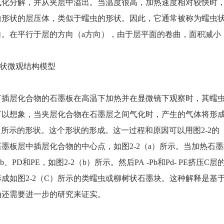
气化分解，并从夹层中溢出。当温度很高，加热速度相对较快时
曲形状的层压体，类似于蠕虫的形状。因此，它通常被称为蠕虫状
向。在平行于层的方向（a方向），由于层平面的卷曲，面积减小
虫状微观结构模型
有插层化合物的石墨板在高温下加热并在显微镜下观察时，其蠕虫
可以想象，当夹层化合物在石墨层之间气化时，产生的气体将形成
）所示的形状。这个形状的形成。这一过程和原因可以用图2-2的（a）
墨板层中插层化合物的中心点，如图2-2（a）所示。当加热石墨板时
Pb、PD和PE，如图2-2（b）所示。然后PA -Pb和Pd- PE
形成如图2-2（C）所示的类蠕虫或柳树状石墨块。这种解释是基
确还需要进一步的研究来证实。